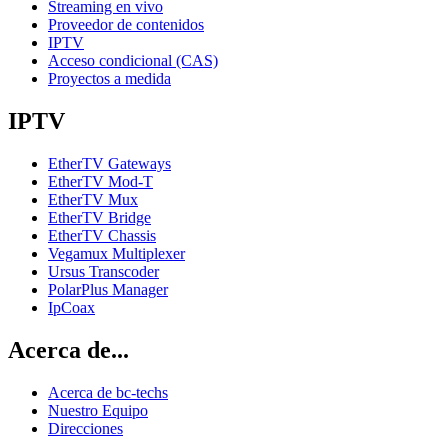
Streaming en vivo
Proveedor de contenidos
IPTV
Acceso condicional (CAS)
Proyectos a medida
IPTV
EtherTV Gateways
EtherTV Mod-T
EtherTV Mux
EtherTV Bridge
EtherTV Chassis
Vegamux Multiplexer
Ursus Transcoder
PolarPlus Manager
IpCoax
Acerca
de...
Acerca de bc-techs
Nuestro Equipo
Direcciones