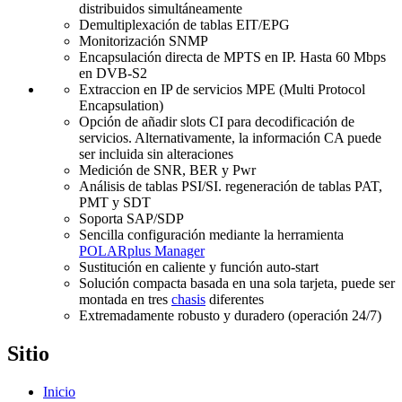
distribuidos simultáneamente
Demultiplexación de tablas EIT/EPG
Monitorización SNMP
Encapsulación directa de MPTS en IP. Hasta 60 Mbps
en DVB-S2
Extraccion en IP de servicios MPE (Multi Protocol
Encapsulation)
Opción de añadir slots CI para decodificación de
servicios. Alternativamente, la información CA puede
ser incluida sin alteraciones
Medición de SNR, BER y Pwr
Análisis de tablas PSI/SI. regeneración de tablas PAT,
PMT y SDT
Soporta SAP/SDP
Sencilla configuración mediante la herramienta
POLARplus Manager
Sustitución en caliente y función auto-start
Solución compacta basada en una sola tarjeta, puede ser
montada en tres
chasis
diferentes
Extremadamente robusto y duradero (operación 24/7)
Sitio
Inicio