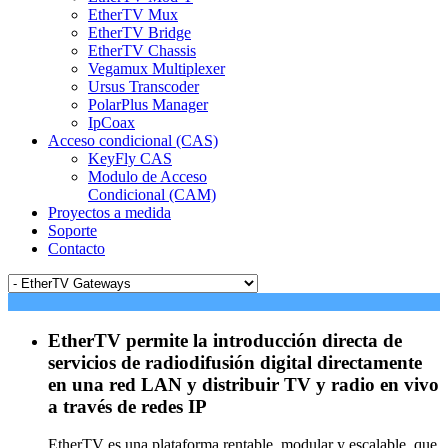
EtherTV Mux
EtherTV Bridge
EtherTV Chassis
Vegamux Multiplexer
Ursus Transcoder
PolarPlus Manager
IpCoax
Acceso condicional (CAS)
KeyFly CAS
Modulo de Acceso
Condicional (CAM)
Proyectos a medida
Soporte
Contacto
EtherTV permite la introducción directa de
servicios de radiodifusión digital directamente
en una red LAN y distribuir TV y radio en vivo
a través de redes IP
EtherTV es una plataforma rentable, modular y escalable, que