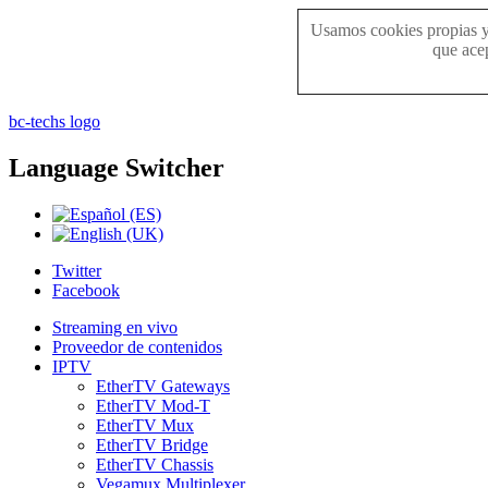
Usamos cookies propias y 
que acep
bc-techs logo
Language
Switcher
Twitter
Facebook
Streaming en vivo
Proveedor de contenidos
IPTV
EtherTV Gateways
EtherTV Mod-T
EtherTV Mux
EtherTV Bridge
EtherTV Chassis
Vegamux Multiplexer